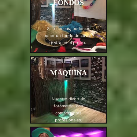
FONDOS
Si lo deseas, podemos
poner un fondo decorado,
entra en el precio.
MÁQUINA
Nuestro divertido
fotomatón, con
componentes
profesionales.